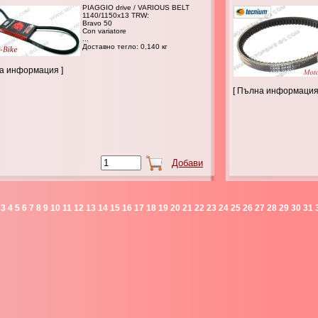
PIAGGIO drive / VARIOUS BELT
1140/1150x13 TRW:
Bravo 50
Con variatore
...
Доставно тегло: 0,140 кг
на информация ]
[ Пълна информация
3
4
5
6
7
8
9
10
11
12
13
14
15
16
17
18
19
20
21
22
23
24
25
26
27
28
29
30
31