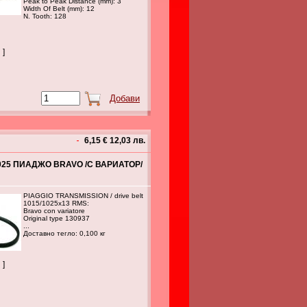
Peak to Peak Distance (mm): 3
Width Of Belt (mm): 12
N. Tooth: 128
 ]
6,15 € 12,03 лв.
1025 ПИАДЖО BRAVO /С ВАРИАТОР/
PIAGGIO TRANSMISSION / drive belt
1015/1025x13 RMS:
Bravo con variatore
Original type 130937
...
Доставно тегло: 0,100 кг
 ]