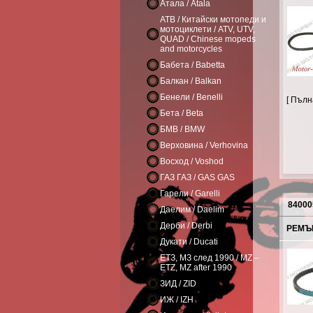
Атала / Atala
АТВ / Китайски мотопеди и
мотоциклети / ATV, UTV,
QUAD / Chinese mopeds
and motorcycles
Бабета / Babetta
Балкан / Balkan
Бенели / Benelli
[ Пъл
Бета / Beta
БМВ / BMW
Верховина / Verhovina
Восход / Voshod
ГАЗ ГАЗ / GAS GAS
Гарели / Garelli
84000
Даелим / Daelim
Дерби / Derbi
РЕМЪК
Дукати / Ducati
ЕТЗ, МЗ след 1990 / MZ –
ETZ, MZ after 1990
ЗИД / ZID
ИЖ / IZH