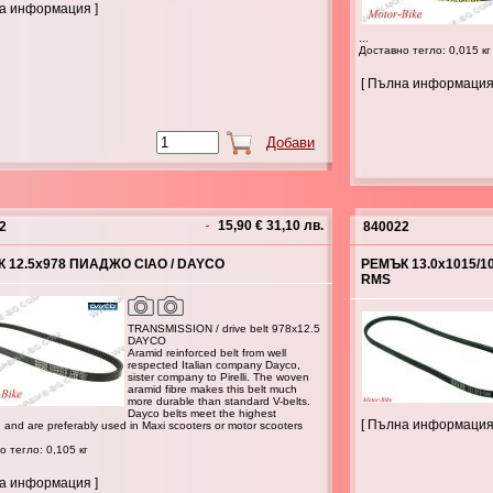
на информация ]
...
Доставно тегло: 0,015 кг
[ Пълна информация
15,90 € 31,10 лв.
2
840022
 12.5x978 ПИАДЖО CIAO / DAYCO
РЕМЪК 13.0x1015/
RMS
TRANSMISSION / drive belt 978x12.5
DAYCO
Aramid reinforced belt from well
respected Italian company Dayco,
sister company to Pirelli. The woven
aramid fibre makes this belt much
more durable than standard V-belts.
Dayco belts meet the highest
[ Пълна информация
 and are preferably used in Maxi scooters or motor scooters
 тегло: 0,105 кг
на информация ]