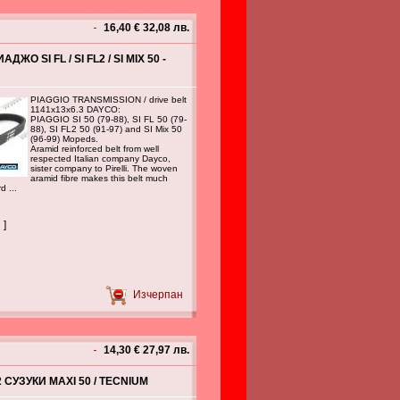
16,40 € 32,08 лв.
ЖО SI FL / SI FL2 / SI MIX 50 -
PIAGGIO TRANSMISSION / drive belt
1141x13x6.3 DAYCO:
PIAGGIO SI 50 (79-88), SI FL 50 (79-
88), SI FL2 50 (91-97) and SI Mix 50
(96-99) Mopeds.
Aramid reinforced belt from well
respected Italian company Dayco,
sister company to Pirelli. The woven
aramid fibre makes this belt much
d ...
 ]
Изчерпан
14,30 € 27,97 лв.
 СУЗУКИ MAXI 50 / TECNIUM