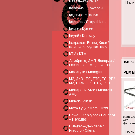
Италджет / Italjet
[ Пъл
Кавазаки / Kawasaki
Каджива / Cagiva
Карпати / Carpathians
Кимко / Kymco
Киуей / Keeway
Ковровец, Вятка, Киев /
Kovrovets, Vyatka, Kiev
КТМ / KTM
Ламбрета, ЛМЛ, Лаверда /
84032
Lambretta, LML, Laverda
Малагути / Malaguti
РЕМЪК
МЗ, ДКВ - ЕС, ЕТС, ТС, РТ /
MZ, DKW - ES, ETS, TS, RT
Минарели AM6 / Minarelli
AM6
Минск / Minsk
Мото Гуци / Moto Guzzi
Пежо – Херкулес / Peugeot
standard
– Hercules
with...
Доставно
Пиаджо – Джилера /
Piaggio - Gilera
[ Пъл