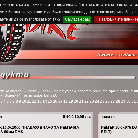
тки, които са задължителни за нормална работа на сайта, и които не могат д
е и бисквитки, чрез които да бъдат запомнени данните ви за поръчка без ре
ете ли да се възползвате от тях?
Съгласен съм
Не запомняйте даннит
ти за скутери и мотоциклети / Motorcycles & scooters products, spare parts | Уни
(Всички) / Transmission belts (All)
3
4
5
6
7
8
9
10
11
12
13
14
15
16
17
18
19
20
21
22
23
24
25
26
27
28
29
30
31
5,60 € 10,95 лв.
8
840473
 10.0x1000 ПИАДЖО BRAVO ЗА РЕМЪЧНА
РЕМЪК 10.0x975 D
А 80мм RMS
BELT)