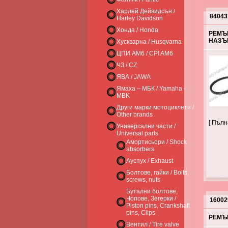
Харлей Дейвидсън /
84043
Harley Davidson
Хонда / Honda
РЕМЪК
НАЗЪ
Хускварна / Husqvarna
ЦПИ AM6 / CPI AM6
ЧЗ / CZ
ЯВА / JAWA
Ямаха – МБК / Yamaha -
MBK
Други марки мотоциклети /
Other brands
[ Пъл
Универсални части /
Universal parts
Амортисьори / Shock
absorbers
Ауспух / Exhaust
Болтове, гайки / Bolts,
screws, nuts
Бутални болтове,
Чопове, Зегерки /
16002
Piston pins, Crankshaft
pins, Clips
РЕМЪК
Вентил / Tire valve