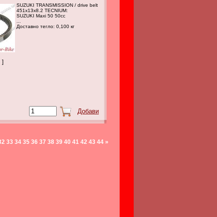
SUZUKI TRANSMISSION / drive belt
451x13x8.2 TECNIUM:
SUZUKI Maxi 50 50cc
...
Доставно тегло: 0,100 кг
 ]
32
33
34
35
36
37
38
39
40
41
42
43
44
»