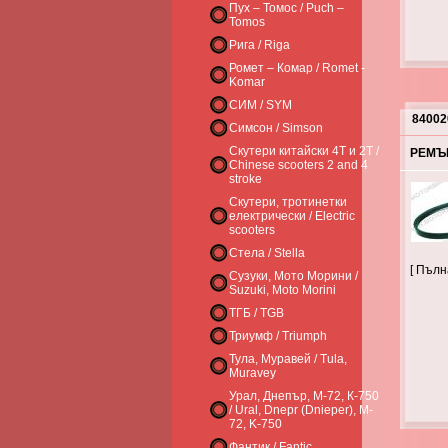
Пух – Томос / Puch –
Tomos
Рига / Riga
Ромет – Комар / Romet -
Komar
СИМ / SYM
84002
Симсон / Simson
Скутери китайски 4Т и 2Т /
РЕМЪК
Chinese scooters 2 and 4
stroke
Скутери, тротинетки
електрически / Electric
scooters
Стела / Stella
[ Пъл
Сузуки, Мото Морини /
Suzuki, Moto Morini
ТГБ / TGB
Триумф / Triumph
Тула, Муравей / Tula,
Muravey
Урал, Днепър, М-72, К-750
/ Ural, Dnepr (Dnieper), M-
72, K-750
Фантик / Fantic