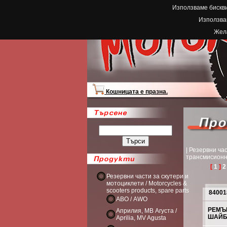
Използваме бискви
Използвам
Жела
Кошницата е празна.
| Резервни час
трансмисионни 
[
1
]
2
Резервни части за скутери и
мотоциклети / Motorcycles &
scooters products, spare parts
84001
АВО / AWO
РЕМЪК
Априлия, МВ Агуста /
ШАЙБ
Aprilia, MV Agusta