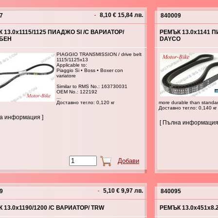
8,10 € 15,84 лв.
7
840009
 13.0x1115/1125 ПИАДЖО SI /С ВАРИАТОР/
РЕМЪК 13.0x1141 ПИАД
БЕН
DAYCO
PIAGGIO TRANSMISSION / drive belt
1115/1125x13
Applicable to:
Piaggio Si • Boss • Boxer con
variatore
Similar to RMS No.: 163730031
OEM No.: 122192
...
Доставно тегло: 0,120 кг
more durable than standar
Доставно тегло: 0,140 кг
на информация ]
[ Пълна информация
5,10 € 9,97 лв.
9
840095
 13.0x1190/1200 /С ВАРИАТОР/ TRW
РЕМЪК 13.0x451x8.2