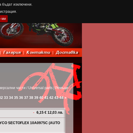
а бъдат изключени.
гистрация.
е ми
версални части / Universal parts | Ремъци
32
33
34
35
36
37
38
39
40
41
42
43
44
»
6,15 € 12,03 лв.
AYCO SECTOFLEX 10A0975C (AUTO