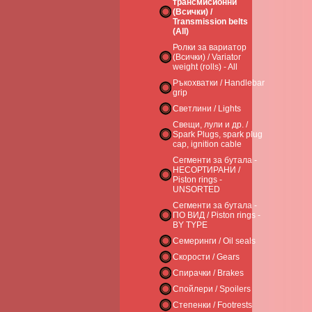
трансмисионни
(Всички) /
Transmission belts
(All)
Ролки за вариатор
(Всички) / Variator
weight (rolls) - All
Ръкохватки / Handlebar
grip
Светлини / Lights
Свещи, лули и др. /
Spark Plugs, spark plug
cap, ignition cable
Сегменти за бутала -
НЕСОРТИРАНИ /
Piston rings -
UNSORTED
Сегменти за бутала -
ПО ВИД / Piston rings -
BY TYPE
Семеринги / Oil seals
Скорости / Gears
Спирачки / Brakes
Спойлери / Spoilers
Степенки / Footrests