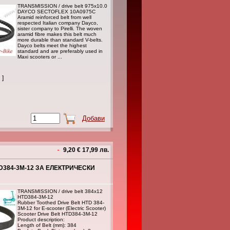
TRANSMISSION / drive belt 975x10.0
DAYCO SECTOFLEX 10A0975C
Aramid reinforced belt from well
respected Italian company Dayco,
sister company to Pirelli. The woven
aramid fibre makes this belt much
more durable than standard V-belts.
Dayco belts meet the highest
standard and are preferably used in
Maxi scooters or ...
 ]
9,20 € 17,99 лв.
TD384-3M-12 ЗА ЕЛЕКТРИЧЕСКИ
TRANSMISSION / drive belt 384x12
HTD384-3M-12
Rubber Toothed Drive Belt HTD 384-
3M-12 for E-scooter (Electric Scooter)
Scooter Drive Belt HTD384-3M-12
Product description:
Length of Belt (mm): 384