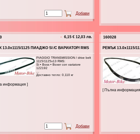
6,15 € 12,03 лв.
0
160028
 13.0x1115/1125 ПИАДЖО SI /С ВАРИАТОР/ RMS
РЕМЪК 13.0x1115/1
PIAGGIO TRANSMISSION / drive belt
1115/1125x13 RMS:
Si • Boss • Boxer con variatore
122192
...
Доставно тегло: 0,110 кг
на информация ]
[ Пълна информация