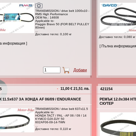
TRANSMISSION / drive belt 1000x10 -
RMS High Performance
OEM No.: 14608
Applicable to:
Piaggio Bravo 50 (FOR BELT PULLEY
80mm)
...
Доставно тегло: 0,100 кг
Доставно тегло: 0,080 кг
на информация ]
[ Пълна информация
11,00 € 21,51 лв.
5
421154
 11.5х637 ЗА ХОНДА AF 06/09 / ENDURANCE
РЕМЪК 12.0x384 H
СКУТЕР
TRANSMISSION / drive belt 637x11.5
Applicable to:
HONDA TACT / PAL - AF 06 / 09 / 14
KYMCO DJX-DJY 50
602AF06-09-14-TWN
...
Доставно тегло: 0,110 кг