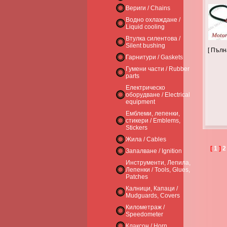
Вериги / Chains
Водно охлаждане /
Liquid cooling
Втулка силентова /
Silent bushing
[ Пъл
Гарнитури / Gaskets
Гумени части / Rubber
parts
Електрическо
оборудване / Electrical
equipment
Емблеми, лепенки,
стикери / Emblems,
Stickers
Жила / Cables
[
1
]
2
Запалване / Ignition
Инструменти, Лепила,
Лепенки / Tools, Glues,
Patches
Калници, Капаци /
Mudguards, Covers
Километраж /
Speedometer
Клаксон / Horn