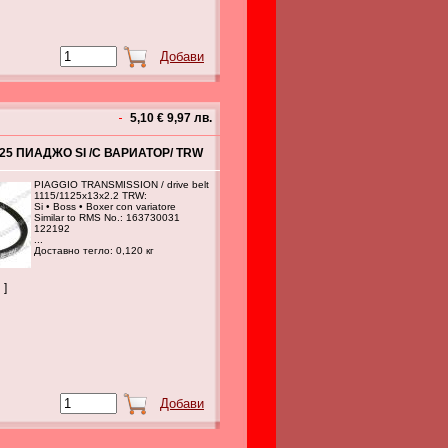
5,10 € 9,97 лв.
125 ПИАДЖО SI /С ВАРИАТОР/ TRW
PIAGGIO TRANSMISSION / drive belt
1115/1125x13x2.2 TRW:
Si • Boss • Boxer con variatore
Similar to RMS No.: 163730031
122192
...
Доставно тегло: 0,120 кг
 ]