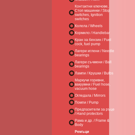
Контактни ключове,
Стоп машинки / Stop
switches, Ignition
switches
Колела / Wheels
Кормило / Handlebar
Кран за бензин / Fuel
cock, fuel pump
Лагери иглени / Needle
bearings
Лагери съчмени / Ball
bearings
Лампи / Крушки / Bulbs
Маркучи горивни,
вакуумни / Fuel hose,
vacuum hose
Огледала / Mirrors
Помпи / Pump
Предпазители за ръце
/ Hand protectors
Рама и др. / Frame &
Body
Ремъци