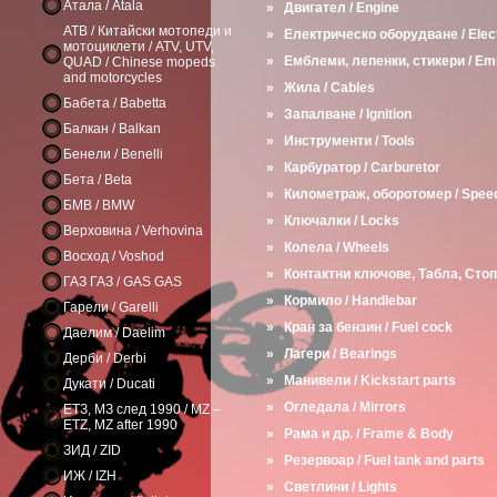
Атала / Atala
»
Двигател / Engine
АТВ / Китайски мотопеди и
»
Електрическо оборудване / Elect
мотоциклети / ATV, UTV,
»
Емблеми, лепенки, стикери / Em
QUAD / Chinese mopeds
and motorcycles
»
Жила / Cables
Бабета / Babetta
»
Запалване / Ignition
Балкан / Balkan
»
Инструменти / Tools
Бенели / Benelli
»
Карбуратор / Carburetor
Бета / Beta
»
Километраж, оборотомер / Spee
БМВ / BMW
»
Ключалки / Locks
Верховина / Verhovina
»
Колела / Wheels
Восход / Voshod
»
Контактни ключове, Табла, Стоп 
ГАЗ ГАЗ / GAS GAS
»
Кормило / Handlebar
Гарели / Garelli
»
Кран за бензин / Fuel cock
Даелим / Daelim
»
Лагери / Bearings
Дерби / Derbi
»
Манивели / Kickstart parts
Дукати / Ducati
»
Огледала / Mirrors
ЕТЗ, МЗ след 1990 / MZ –
ETZ, MZ after 1990
»
Рама и др. / Frame & Body
ЗИД / ZID
»
Резервоар / Fuel tank and parts
ИЖ / IZH
»
Светлини / Lights