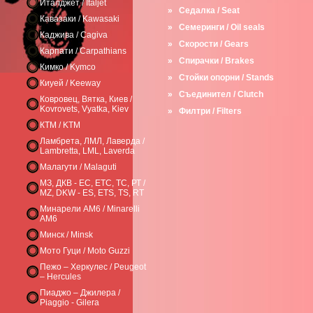
Италджет / Italjet
»
Седалка / Seat
Кавазаки / Kawasaki
»
Семеринги / Oil seals
Каджива / Cagiva
»
Скорости / Gears
Карпати / Carpathians
»
Спирачки / Brakes
Кимко / Kymco
»
Стойки опорни / Stands
Киуей / Keeway
»
Съединител / Clutch
Ковровец, Вятка, Киев /
Kovrovets, Vyatka, Kiev
»
Филтри / Filters
КТМ / KTM
Ламбрета, ЛМЛ, Лаверда /
Lambretta, LML, Laverda
Малагути / Malaguti
МЗ, ДКВ - ЕС, ЕТС, ТС, РТ /
MZ, DKW - ES, ETS, TS, RT
Минарели AM6 / Minarelli
AM6
Минск / Minsk
Мото Гуци / Moto Guzzi
Пежо – Херкулес / Peugeot
– Hercules
Пиаджо – Джилера /
Piaggio - Gilera