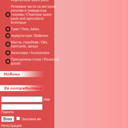
engines and spare parts
Резервни части за моторни
резачки и земеделска
техника / Chainsaw spare
parts and agricultural
technique
Гуми / Tires, tubes
Акумулатори / Batteries
Масла, спрейове / Oils,
lubricants, sprays
Аксесоари / Accessories
Преоценена стока / Revalued
goods
Име
Парола
Запомни ме
Регистрация