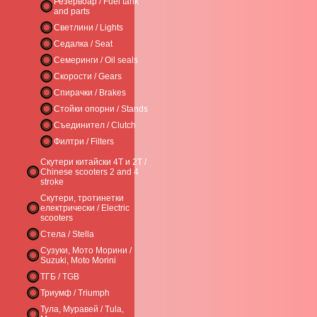
Резервоар / Fuel tank
and parts
Светлини / Lights
Седалка / Seat
Семеринги / Oil seals
Скорости / Gears
Спирачки / Brakes
Стойки опорни / Stands
Съединител / Clutch
Филтри / Filters
Скутери китайски 4Т и 2Т /
Chinese scooters 2 and 4
stroke
Скутери, тротинетки
електрически / Electric
scooters
Стела / Stella
Сузуки, Мото Морини /
Suzuki, Moto Morini
ТГБ / TGB
Триумф / Triumph
Тула, Муравей / Tula,