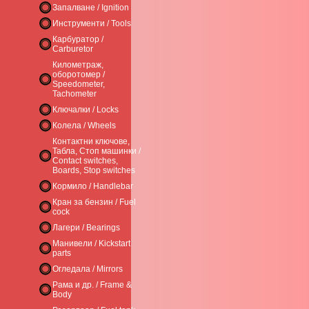
Запалване / Ignition
Инструменти / Tools
Карбуратор /
Carburetor
Километраж,
оборотомер /
Speedometer,
Tachometer
Ключалки / Locks
Колела / Wheels
Контактни ключове,
Табла, Стоп машинки /
Contact switches,
Boards, Stop switches
Кормило / Handlebar
Кран за бензин / Fuel
cock
Лагери / Bearings
Манивели / Kickstart
parts
Огледала / Mirrors
Рама и др. / Frame &
Body