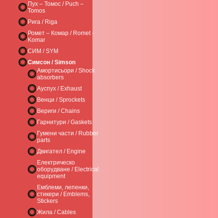
Пух – Томос / Puch –
Tomos
Рига / Riga
Ромет – Комар / Romet -
Komar
СИМ / SYM
Симсон / Simson
Амортисьори / Shock
absorbers
Ауспух / Exhaust
Венци / Sprockets
Вериги / Chains
Гарнитури / Gaskets
Гумени части / Rubber
parts
Двигател / Engine
Електрическо
оборудване / Electrical
equipment
Емблеми, лепенки,
стикери / Emblems,
Stickers
Жила / Cables