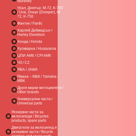
Muravey
Урал, Днепър, М-72, К-750
/ Ural, Dnepr (Dnieper), M-
72, K-750
Фантик / Fantic
Харлей Дейвидсън /
Harley Davidson
Хонда / Honda
Хускварна / Husqvarna
ЦПИ AM6 / CPI AM6
ЧЗ / CZ
ЯВА / JAWA
Ямаха – МБК / Yamaha -
MBK
Други марки мотоциклети /
Other brands
Универсални части /
Universal parts
Резервни части за
велосипеди / Bicycles
products, spare parts
Двигатели за велосипед и
резервни части / Bicycle