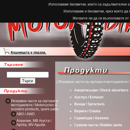
Използваме бисквитки, които са задължителни з
Използваме и бисквитки, чрез които да
Желаете ли да се възползвате от
Кошницата е празна.
| Резервни части за скутери и мотоциклети / 
»
Амортисьори / Shock absorbers
»
Ауспух / Exhaust
Резервни части за скутери и
»
Венци / Sprockets
мотоциклети / Motorcycles &
scooters products, spare parts
»
Вериги / Chains
АВО / AWO
»
Гарнитури / Gaskets
Априлия, МВ Агуста /
Aprilia, MV Agusta
»
Гумени части / Rubber parts