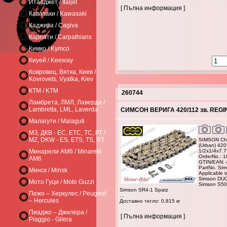
Италджет / Italjet
[ Пълна информация ]
Кавазаки / Kawasaki
Каджива / Cagiva
Карпати / Carpathians
Кимко / Kymco
Киуей / Keeway
Ковровец, Вятка, Киев /
Kovrovets, Vyatka, Kiev
КТМ / KTM
260744
Ламбрета, ЛМЛ, Лаверда /
Lambretta, LML, Laverda
СИМСОН ВЕРИГА 420/112 зв. REGI
Малагути / Malaguti
МЗ, ДКВ - ЕС, ЕТС, ТС, РТ /
MZ, DKW - ES, ETS, TS, RT
SIMSON Cha
(Urban) 42
Минарели AM6 / Minarelli
1/2x1/4x7.75
OrderNo.: 
AM6
GTIN/EAN:
PartNo. Si
Минск / Minsk
Applicable t
Simson DU
Мото Гуци / Moto Guzzi
Simson S50
Simson SR4-1 Spatz
Пежо – Херкулес / Peugeot
...
– Hercules
Доставно тегло: 0,815 кг
Пиаджо – Джилера /
[ Пълна информация ]
Piaggio - Gilera