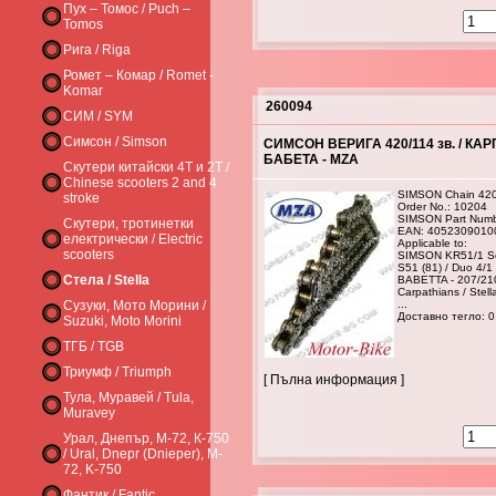
Пух – Томос / Puch –
Tomos
Рига / Riga
Ромет – Комар / Romet -
Komar
260094
СИМ / SYM
Симсон / Simson
СИМСОН ВЕРИГА 420/114 зв. / КАРП
БАБЕТА - MZA
Скутери китайски 4Т и 2Т /
Chinese scooters 2 and 4
SIMSON Chain 42
stroke
Order No.: 10204
SIMSON Part Numb
Скутери, тротинетки
EAN: 4052309010
електрически / Electric
Applicable to:
scooters
SIMSON KR51/1 Sch
S51 (81) / Duo 4/1
Стела / Stella
BABETTA - 207/21
Carpathians / Stell
Сузуки, Мото Морини /
...
Доставно тегло: 0
Suzuki, Moto Morini
ТГБ / TGB
Триумф / Triumph
[ Пълна информация ]
Тула, Муравей / Tula,
Muravey
Урал, Днепър, М-72, К-750
/ Ural, Dnepr (Dnieper), M-
72, K-750
Фантик / Fantic