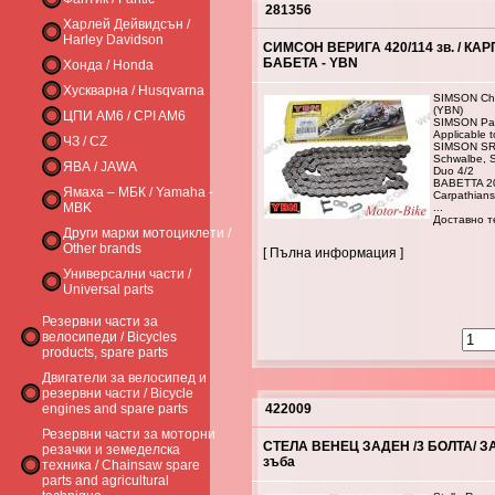
281356
Харлей Дейвидсън /
Harley Davidson
СИМСОН ВЕРИГА 420/114 зв. / КАРП
БАБЕТА - YBN
Хонда / Honda
Хускварна / Husqvarna
SIMSON Cha
(YBN)
ЦПИ AM6 / CPI AM6
SIMSON Par
Applicable t
ЧЗ / CZ
SIMSON SR 
Schwalbe, 
ЯВА / JAWA
Duo 4/2
BABETTA 2
Ямаха – МБК / Yamaha -
Carpathians 
MBK
...
Доставно те
Други марки мотоциклети /
Other brands
[ Пълна информация ]
Универсални части /
Universal parts
Резервни части за
велосипеди / Bicycles
products, spare parts
Двигатели за велосипед и
резервни части / Bicycle
engines and spare parts
422009
Резервни части за моторни
СТЕЛА ВЕНЕЦ ЗАДЕН /3 БОЛТА/ ЗА
резачки и земеделска
зъба
техника / Chainsaw spare
parts and agricultural