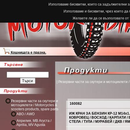
Използваме бисквитки, които са задължителни з
Използваме и бисквитки, чрез които да
Желаете ли да се възползвате от
Кошницата е празна.
| Резервни части за скутери и мотоциклети / M
Резервни части за скутери и
160082
мотоциклети / Motorcycles &
scooters products, spare parts
ИЖ КРАН ЗА БЕНЗИН КР-12 М14x1.5
АВО / AWO
КОВРОВЕЦ / ВОСХОД / КАРПАТИ / 
Априлия, МВ Агуста /
СТЕЛА / ТУЛА / МУРАВЕЙ / ДКВ / 
Aprilia, MV Agusta