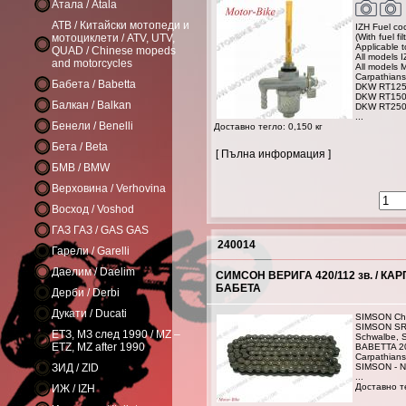
Атала / Atala
АТВ / Китайски мотопеди и
IZH Fuel c
мотоциклети / ATV, UTV,
(With fuel fil
Applicable t
QUAD / Chinese mopeds
All models 
and motorcycles
All models 
Carpathians
Бабета / Babetta
DKW RT12
DKW RT15
Балкан / Balkan
DKW RT25
...
Бенели / Benelli
Доставно тегло: 0,150 кг
Бета / Beta
[ Пълна информация ]
БМВ / BMW
Верховина / Verhovina
Восход / Voshod
ГАЗ ГАЗ / GAS GAS
240014
Гарели / Garelli
Даелим / Daelim
СИМСОН ВЕРИГА 420/112 зв. / КАРП
БАБЕТА
Дерби / Derbi
Дукати / Ducati
SIMSON Cha
SIMSON SR 
ЕТЗ, МЗ след 1990 / MZ –
Schwalbe, S
ETZ, MZ after 1990
BABETTA 2
Carpathians 
ЗИД / ZID
SIMSON - N
...
Доставно те
ИЖ / IZH