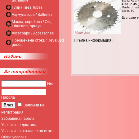
technique
Stella Rear
420H Z-35 (3
Гуми / Tires, tubes
Made of: st
Stella 50
Акумулатори / Batteries
...
Доставно те
Масла, спрейове / Oils,
lubricants, sprays
Аксесоари / Accessories
Преоценена стока / Revalued
[ Пълна информация ]
goods
Име
Парола
Запомни ме
Регистрация
Забравена парола
Условия за доставка
Условия за връщане на стока
Общи условия