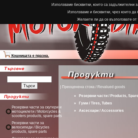
Използваме бисквитки, които са задължителни з
Използваме и бисквитки, чрез които да
Желаете ли да се възползвате от
Кошницата е празна.
| Преоценена стока / Revalued goods
»
Резервни части / Products, Spare
»
Гуми / Tires, Tubes
Резервни части за скутери и
»
Аксесоари / Accessories
мотоциклети / Motorcycles &
scooters products, spare parts
Резервни части за
велосипеди / Bicycles
products, spare parts