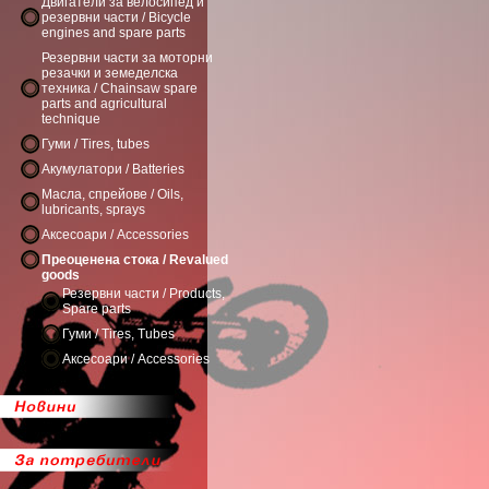
Двигатели за велосипед и
резервни части / Bicycle
engines and spare parts
Резервни части за моторни
резачки и земеделска
техника / Chainsaw spare
parts and agricultural
technique
Гуми / Tires, tubes
Акумулатори / Batteries
Масла, спрейове / Oils,
lubricants, sprays
Аксесоари / Accessories
Преоценена стока / Revalued
goods
Резервни части / Products,
Spare parts
Гуми / Tires, Tubes
Аксесоари / Accessories