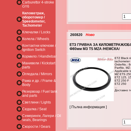
Carburettor 4-stroke
GY6
Километраж,
оборотомер /
Speedometer,
Tachometer
Ключалки / Locks
260820
Ново
Колела / Wheels
ЕТЗ ГРИВНА ЗА КИЛОМЕТРАЖ/О
Контактни ключове /
Ф80мм МЗ TS MZA /НЕМСКА/
Ignition Switch
Кормило / Handlebar
ETZ Black r
tachometer
Манивели / Kickstart
OrderNo.: 
parts
PartNo. MZ
Applicable t
Огледала / Mirrors
MZ ETS 25
ETZ 125, 1
Рама и др. / Frame &
ETZ 250 F
ETZ 250
Body
...
Доставно те
Резервоар / Fuel tank
and parts
Светлини / Lights
[ Пълна информация ]
Седалка / Seat
Семеринги, Лагери / Oil
seals, Bearings
Скорости / Gears