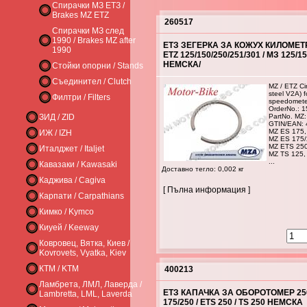
Спирачки МЗ ЕТЗ /
Brakes MZ ETZ
260517
Спирачки МЗ след
1990 / Brakes MZ after
ЕТЗ ЗЕГЕРКА ЗА КОЖУХ КИЛОМЕТ
1990
ETZ 125/150/250/251/301 / МЗ 125/15
НЕМСКА/
Стойки опорни / Stands
Съединител / Clutch
MZ / ETZ Cir
steel V2A) f
Филтри / Filters
speedomete
OrderNo.: 
ЗИД / ZID
PartNo. MZ:
GTIN/EAN:
MZ ES 175, 
ИЖ / IZH
MZ ES 175/
MZ ETS 25
Италджет / Italjet
MZ TS 125,
...
Кавазаки / Kawasaki
Доставно тегло: 0,002 кг
Каджива / Cagiva
[ Пълна информация ]
Карпати / Carpathians
Кимко / Kymco
Киуей / Keeway
Ковровец, Вятка, Киев /
Kovrovets, Vyatka, Kiev
КТМ / KTM
400213
Ламбрета, ЛМЛ, Лаверда /
ЕТЗ КАПАЧКА ЗА ОБОРОТОМЕР 250/
Lambretta, LML, Laverda
175/250 / ETS 250 / TS 250 НЕМСКА