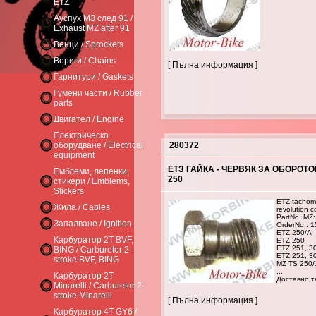
ETZ
Ауспух МЗ след 91 /
Exhaust MZ after 91
Венци / Sprockets
Вериги / Chains
[ Пълна информация ]
Гарнитури / Gaskets
Гумени части / Rubber
parts
Двигател / Engine
Електрическо
оборудване / Electrical
280372
equipment
ЕТЗ ГАЙКА - ЧЕРВЯК ЗА ОБОРОТОМ
Емблеми, лепенки,
250
стикери / Emblems,
Stickers
ETZ tachome
Жила / Cables
revolution c
PartNo. MZ:
Запалване / Ignition
OrderNo.: 
ETZ 250/A
Карбуратор 2T BVF,
ETZ 250
ETZ 251, 30
BING / Carburetor 2-
ETZ 251, 3
stroke BVF, BING
MZ TS 250/
...
Карбуратор 2T
Доставно те
Minarelli / Carburetor 2-
stroke Minarelli
[ Пълна информация ]
Карбуратор 4T GY6 /