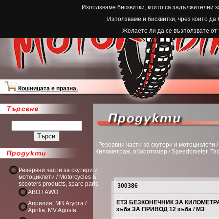
Използваме бисквитки, които са задължителни з
Използваме и бисквитки, чрез които да
Желаете ли да се възползвате от
Кошницата е празна.
| Резервни части за скутери и мотоциклети / M
Километраж, оборотомер / Speedometer, Ta
Резервни части за скутери и
мотоциклети / Motorcycles &
scooters products, spare parts
300386
АВО / AWO
ЕТЗ БЕЗКОНЕЧНИК ЗА КИЛОМЕТРАЖ
Априлия, МВ Агуста /
зъба ЗА ПРИВОД 12 зъба / МЗ
Aprilia, MV Agusta