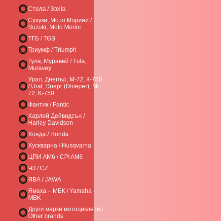
Стела / Stella
Сузуки, Мото Морини /
Suzuki, Moto Morini
ТГБ / TGB
Триумф / Triumph
Тула, Муравей / Tula,
Muravey
Урал, Днепър, М-72, К-750
/ Ural, Dnepr (Dnieper), M-
72, K-750
Фантик / Fantic
Харлей Дейвидсън /
Harley Davidson
Хонда / Honda
Хускварна / Husqvarna
ЦПИ AM6 / CPI AM6
ЧЗ / CZ
ЯВА / JAWA
Ямаха – МБК / Yamaha -
MBK
Други марки мотоциклети /
Other brands