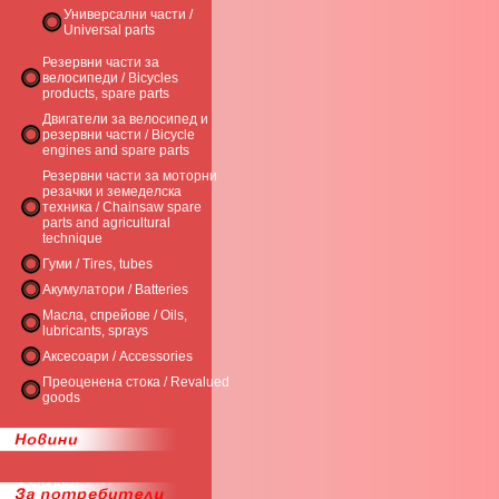
Универсални части /
Universal parts
Резервни части за
велосипеди / Bicycles
products, spare parts
Двигатели за велосипед и
резервни части / Bicycle
engines and spare parts
Резервни части за моторни
резачки и земеделска
техника / Chainsaw spare
parts and agricultural
technique
Гуми / Tires, tubes
Акумулатори / Batteries
Масла, спрейове / Oils,
lubricants, sprays
Аксесоари / Accessories
Преоценена стока / Revalued
goods