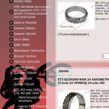
Атала / Atala
MZ / ETZ sp
PartNo. MZ:
АТВ / Китайски мотопеди и
OrderNo.: 
мотоциклети / ATV, UTV,
(Fits to sp
QUAD / Chinese mopeds
PartNo. MZ:
...
and motorcycles
Доставно те
Бабета / Babetta
Балкан / Balkan
Бенели / Benelli
[ Пълна информация ]
Бета / Beta
БМВ / BMW
Верховина / Verhovina
Восход / Voshod
ГАЗ ГАЗ / GAS GAS
Гарели / Garelli
300096
Даелим / Daelim
Дерби / Derbi
ЕТЗ БЕЗКОНЕЧНИК ЗА КИЛОМЕТРАЖ
27зъба ЗА ПРИВОД 15зъба / МЗ
Дукати / Ducati
ЕТЗ, МЗ след 1990 / MZ –
MZ / ETZ speedo
ETZ, MZ after 1990
OrderNo.: 1602
PartNo. MZ: 32-
Амортисьори / Shock
(Fits to speedo
absorbers
MZ: 32-25.049)
...
Ауспух ЕТЗ / Exhaust
Доставно тегло: