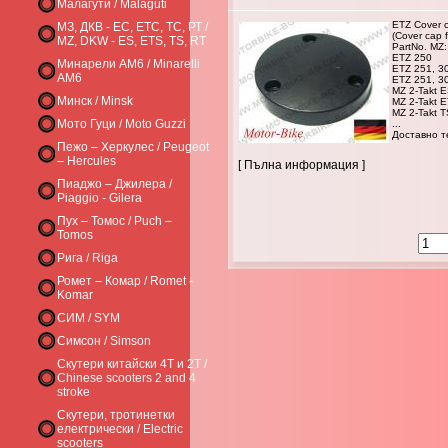
Малагути / Malaguti
ETZ Cover c
МЗ, ДКВ - ЕС, ЕТС, ТС, РТ /
(Cover cap f
MZ, DKW - ES, ETS, TS, RT
PartNo. MZ:
ETZ 250
Минарели AM6 / Minarelli
ETZ 251, 30
AM6
ETZ 251, 3
MZ 2-Takt E
Минск / Minsk
MZ 2-Takt 
MZ 2-Takt T
Мото Гуци / Moto Guzzi
...
Доставно те
Пежо – Херкулес / Peugeot
– Hercules
[ Пълна информация ]
Пиаджо – Джилера /
Piaggio - Gilera
Пух – Томос / Puch –
Tomos
Рига / Riga
Ромет – Комар / Romet -
Komar
СИМ / SYM
Симсон / Simson
Скутери китайски 4Т и 2Т /
Chinese scooters 2 and 4
stroke
Скутери, тротинетки
електрически / Electric
scooters