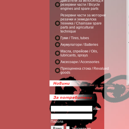
Двигатели за велосипед и
резервни части / Bicycle
engines and spare parts
Резервни части за моторни
резачки и земеделска
техника / Chainsaw spare
parts and agricultural
technique
Гуми / Tires, tubes
Акумулатори / Batteries
Масла, спрейове / Oils,
lubricants, sprays
Аксесоари / Accessories
Преоценена стока / Revalued
goods
Име
Парола
Запомни ме