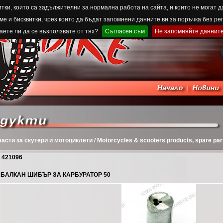
тки, които са задължителни за нормална работа на сайта, и които не могат д
е и бисквитки, чрез които да бъдат запомнени данните ви за поръчка без ре
ете ли да се възползвате от тях?
Съгласен съм
Не запомняйте даннит
асти за скутери и мотоциклети / Motorcycles & scooters products, spare part
421096
БАЛКАН ШИБЪР ЗА КАРБУРАТОР 50