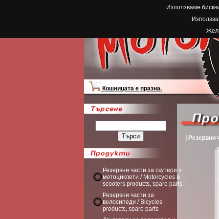
Използваме бискви
Използвам
Жела
Кошницата е празна.
| Резервни ч
Резервни части за скутери и
мотоциклети / Motorcycles &
scooters products, spare parts
Резервни части за
велосипеди / Bicycles
products, spare parts