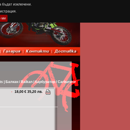
а бъдат изключени.
гистрация.
е ми
s | Балкан / Balkan | Карбуратор / Carburetor
18,00 € 35,20 лв.