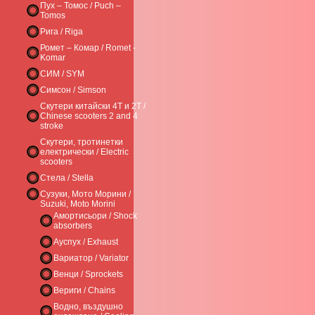
Пух – Томос / Puch –
Tomos
Рига / Riga
Ромет – Комар / Romet -
Komar
СИМ / SYM
Симсон / Simson
Скутери китайски 4Т и 2Т /
Chinese scooters 2 and 4
stroke
Скутери, тротинетки
електрически / Electric
scooters
Стела / Stella
Сузуки, Мото Морини /
Suzuki, Moto Morini
Амортисьори / Shock
absorbers
Ауспух / Exhaust
Вариатор / Variator
Венци / Sprockets
Вериги / Chains
Водно, въздушно