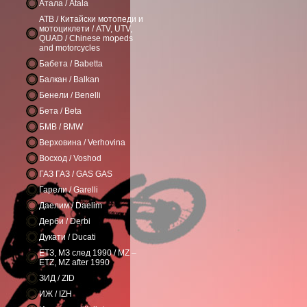
Атала / Atala
АТВ / Китайски мотопеди и
мотоциклети / ATV, UTV,
QUAD / Chinese mopeds
and motorcycles
Бабета / Babetta
Балкан / Balkan
Бенели / Benelli
Бета / Beta
БМВ / BMW
Верховина / Verhovina
Восход / Voshod
ГАЗ ГАЗ / GAS GAS
Гарели / Garelli
Даелим / Daelim
Дерби / Derbi
Дукати / Ducati
ЕТЗ, МЗ след 1990 / MZ –
ETZ, MZ after 1990
ЗИД / ZID
ИЖ / IZH