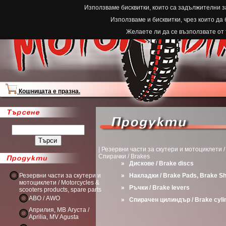
Използваме бисквитки, които са задължителни з
Използваме и бисквитки, чрез които да
Желаете ли да се възползвате от
Кошницата е празна.
| Резервни части за скутери и мотоциклети / M
Спирачки / Brakes
»
Дискове / Brake discs
Резервни части за скутери и
»
Накладки / Brake Pads, Brake S
мотоциклети / Motorcycles &
»
Ръчки / Brake levers
scooters products, spare parts
АВО / AWO
»
Спирачен цилиндър / Brake cyli
Априлия, МВ Агуста /
Aprilia, MV Agusta