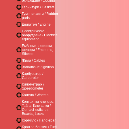
охлаждане / Cooling
Гарнитури / Gaskets
Гумени части / Rubber
parts
Двигател / Engine
Електрическо
оборудване / Electrical
equipment
Емблеми, лепенки,
стикери / Emblems,
Stickers
Жила / Cables
Запалване / Ignition
Карбуратор /
Carburetor
Километраж /
Speedometer
Колела / Wheels
Контактни ключове,
Табла, Ключалки /
Contact switches,
Boards, Locks
Кормило / Handlebar
Кран за бензин / Fuel