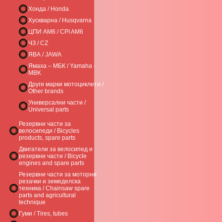
Хонда / Honda
Хускварна / Husqvarna
ЦПИ AM6 / CPI AM6
ЧЗ / CZ
ЯВА / JAWA
Ямаха – МБК / Yamaha -
MBK
Други марки мотоциклети /
Other brands
Универсални части /
Universal parts
Резервни части за
велосипеди / Bicycles
products, spare parts
Двигатели за велосипед и
резервни части / Bicycle
engines and spare parts
Резервни части за моторни
резачки и земеделска
техника / Chainsaw spare
parts and agricultural
technique
Гуми / Tires, tubes