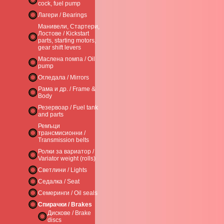
cock, fuel pump
Лагери / Bearings
Манивели, Стартери,
Лостове / Kickstart
parts, starting motors,
gear shift levers
Маслена помпа / Oil
pump
Огледала / Mirrors
Рама и др. / Frame &
Body
Резервоар / Fuel tank
and parts
Ремъци
трансмисионни /
Transmission belts
Ролки за вариатор /
Variator weight (rolls)
Светлини / Lights
Седалка / Seat
Семеринги / Oil seals
Спирачки / Brakes
Дискове / Brake
discs