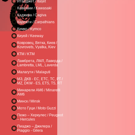
Италджет / Italjet
Кавазаки / Kawasaki
Каджива / Cagiva
Карпати / Carpathians
Кимко / Kymco
Киуей / Keeway
Ковровец, Вятка, Киев /
Kovrovets, Vyatka, Kiev
КТМ / KTM
Ламбрета, ЛМЛ, Лаверда /
Lambretta, LML, Laverda
Малагути / Malaguti
МЗ, ДКВ - ЕС, ЕТС, ТС, РТ /
MZ, DKW - ES, ETS, TS, RT
Минарели AM6 / Minarelli
AM6
Минск / Minsk
Мото Гуци / Moto Guzzi
Пежо – Херкулес / Peugeot
– Hercules
Пиаджо – Джилера /
Piaggio - Gilera