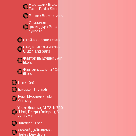
Накладки / Brake
Pads, Brake Shoes
Ръчки / Brake levers
Спирачен
цилиндър / Brake
cylinder
Стойки опорни / Stands
Съединител и части /
Clutch and parts
Филтри въздушни / Air
filters
Филтри маслени / Oil
filters
ТГБ / TGB
Триумф / Triumph
Тула, Муравей / Tula,
Muravey
Урал, Днепър, М-72, К-750
/ Ural, Dnepr (Dnieper), M-
72, K-750
Фантик / Fantic
Харлей Дейвидсън /
Harley Davidson