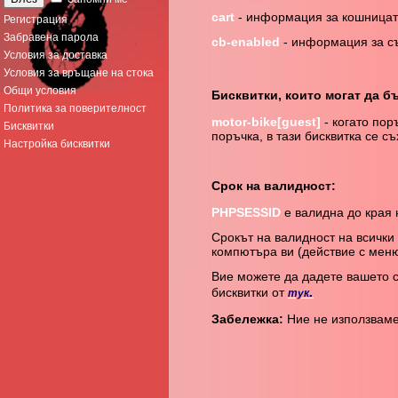
cart
- информация за кошницата
Регистрация
Забравена парола
cb-enabled
- информация за съ
Условия за доставка
Условия за връщане на стока
Общи условия
Бисквитки, които могат да б
Политика за поверителност
motor-bike[guest]
- когато пор
Бисквитки
поръчка, в тази бисквитка се с
Настройка бисквитки
Срок на валидност:
PHPSESSID
е валидна до края 
Срокът на валидност на всички
компютъра ви (действие с меню
Вие можете да дадете вашето 
.
бисквитки от
тук
Забележка:
Ние не използваме