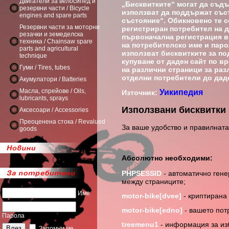
Двигатели за велосипед и
„Бисквитките“ могат да съд
резервни части / Bicycle
използват да поддържат съст
engines and spare parts
състояние“. Обикновено те с
Резервни части за моторни
регистриран потребител на д
резачки и земеделска
първоначална регистрация в 
техника / Chainsaw spare
на потребителско име и паро
parts and agricultural
използват бисквитките за по
technique
купуване от даден сайт по вр
Гуми / Tires, tubes
на различни страници за раз
отделни потребители до даде
Акумулатори / Batteries
Масла, спрейове / Oils,
Уикипедия
Източник:
lubricants, sprays
Използвани бисквитки
Аксесоари / Accessories
Преоценена стока / Revalued
За ваше удобство и правилната
goods
Абсолютно необходими:
PHPSESSID
- автоматично гене
между страниците;
Име
motor-bike[dvee]
- криптирана
motor-bike[edno]
- вашето потр
Парола
treemenu1
- информация за из
Запомни ме