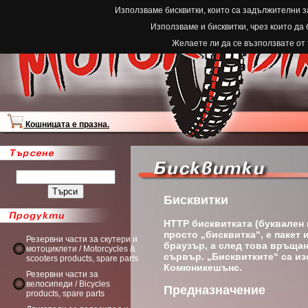
Използваме бисквитки, които са задължителни з
Използваме и бисквитки, чрез които да
Желаете ли да се възползвате от
Кошницата е празна.
Бисквитки
HTTP бисквитката (буквален 
просто „бисквитка“, е пакет
Резервни части за скутери и
браузър, а след това връщан
мотоциклети / Motorcycles &
сървър. „Бисквитките“ са из
scooters products, spare parts
Комюникешънс.
Резервни части за
велосипеди / Bicycles
Предназначение
products, spare parts