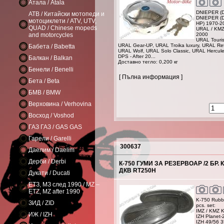
Атала / Atala
DNIEPER (DN
АТВ / Китайски мотопеди и
DNIEPER (D
мотоциклети / ATV, UTV,
HP) 1970-2
QUAD / Chinese mopeds
URAL / KMZ 
and motorcycles
2000
URAL Touris
URAL Gear-UP, URAL Troika luxury, URAL Ret
Бабета / Babetta
URAL Wolf, URAL Solo Classic, URAL Hercules 
DPS - After 20...
Балкан / Balkan
Доставно тегло: 0,200 кг
Бенели / Benelli
[ Пълна информация ]
Бета / Beta
БМВ / BMW
Верховина / Verhovina
Восход / Voshod
ГАЗ ГАЗ / GAS GAS
Гарели / Garelli
300637
Даелим / Daelim
Дерби / Derbi
К-750 ГУМИ ЗА РЕЗЕРВОАР /2 БР. К
ДКВ RT250H
Дукати / Ducati
ЕТЗ, МЗ след 1990 / MZ –
ETZ, MZ after 1990
K-750 Rubber
ЗИД / ZID
pcs. set:
IMZ / KMZ K
ИЖ / IZH
IZH Planet-
IZH 49/56 