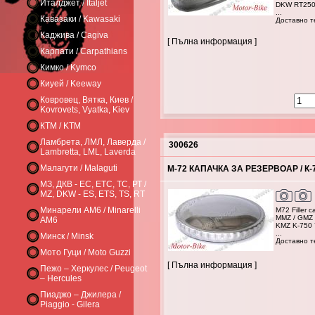
Италджет / Italjet
DKW RT250
...
Кавазаки / Kawasaki
Доставно те
Каджива / Cagiva
[ Пълна информация ]
Карпати / Carpathians
Кимко / Kymco
Киуей / Keeway
Ковровец, Вятка, Киев /
Kovrovets, Vyatka, Kiev
КТМ / KTM
Ламбрета, ЛМЛ, Лаверда /
300626
Lambretta, LML, Laverda
Малагути / Malaguti
М-72 КАПАЧКА ЗА РЕЗЕРВОАР / К-
МЗ, ДКВ - ЕС, ЕТС, ТС, РТ /
MZ, DKW - ES, ETS, TS, RT
Минарели AM6 / Minarelli
M72 Filler 
MMZ / GMZ 
AM6
KMZ K-750 
...
Минск / Minsk
Доставно те
Мото Гуци / Moto Guzzi
[ Пълна информация ]
Пежо – Херкулес / Peugeot
– Hercules
Пиаджо – Джилера /
Piaggio - Gilera