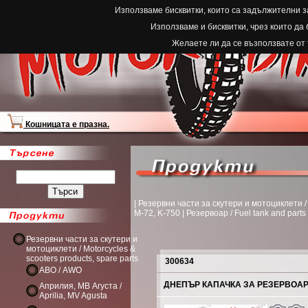
Използваме бисквитки, които са задължителни з
Използваме и бисквитки, чрез които да
Желаете ли да се възползвате от
Кошницата е празна.
| Резервни части за скутери и мотоциклети / M
M-72, K-750 | Резервоар / Fuel tank and parts
Резервни части за скутери и
мотоциклети / Motorcycles &
scooters products, spare parts
300634
АВО / AWO
ДНЕПЪР КАПАЧКА ЗА РЕЗЕРВОАР 
Априлия, МВ Агуста /
Aprilia, MV Agusta