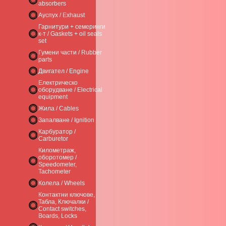
absorbers
Ауспух / Exhaust
Гарнитури + семеринги
к-т / Gaskets + oil seals
set
Гумени части / Rubber
parts
Двигател / Engine
Електрическо
оборудване / Electrical
equipment
Жила / Cables
Запалване / Ignition
Карбуратор /
Carburetor
Километраж,
оборотомер /
Speedometer,
Tachometer
Колела / Wheels
Контактни ключове,
Табла, Ключалки /
Contact switches,
Boards, Locks