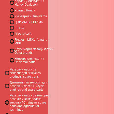
Харлей Дейвидсън /
Harley Davidson
Хонда / Honda
Хускварна / Husqvarna
ЦПИ AM6 / CPI AM6
ЧЗ / CZ
ЯВА / JAWA
Ямаха – МБК / Yamaha -
MBK
Други марки мотоциклети /
Other brands
Универсални части /
Universal parts
Резервни части за
велосипеди / Bicycles
products, spare parts
Двигатели за велосипед и
резервни части / Bicycle
engines and spare parts
Резервни части за моторни
резачки и земеделска
техника / Chainsaw spare
parts and agricultural
technique