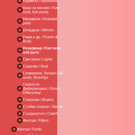
Кормило / Handlebar
Кран за бензин / Fuel
cock, fuel pump
Манивели / Kickstart
parts
Огледала / Mirrors
Рама и др. / Frame &
Body
Резервоар / Fuel tank
and parts
Светлини / Lights
Седалка / Seat
Семеринги, Лагери / Oil
seals, Bearings
Скорости,
Диференциал / Gears,
Differential
Спирачки / Brakes
Стойки опорни / Stands
Съединител / Clutch
Филтри / Filters
Фантик / Fantic