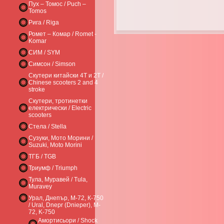
Пух – Томос / Puch –
Tomos
Рига / Riga
Ромет – Комар / Romet -
Komar
СИМ / SYM
Симсон / Simson
Скутери китайски 4Т и 2Т /
Chinese scooters 2 and 4
stroke
Скутери, тротинетки
електрически / Electric
scooters
Стела / Stella
Сузуки, Мото Морини /
Suzuki, Moto Morini
ТГБ / TGB
Триумф / Triumph
Тула, Муравей / Tula,
Muravey
Урал, Днепър, М-72, К-750
/ Ural, Dnepr (Dnieper), M-
72, K-750
Амортисьори / Shock