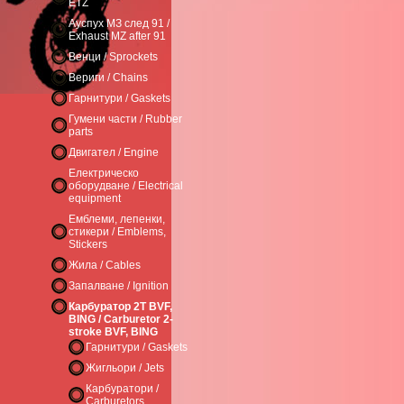
ETZ
Ауспух МЗ след 91 /
Exhaust MZ after 91
Венци / Sprockets
Вериги / Chains
Гарнитури / Gaskets
Гумени части / Rubber
parts
Двигател / Engine
Електрическо
оборудване / Electrical
equipment
Емблеми, лепенки,
стикери / Emblems,
Stickers
Жила / Cables
Запалване / Ignition
Карбуратор 2T BVF,
BING / Carburetor 2-
stroke BVF, BING
Гарнитури / Gaskets
Жигльори / Jets
Карбуратори /
Carburetors