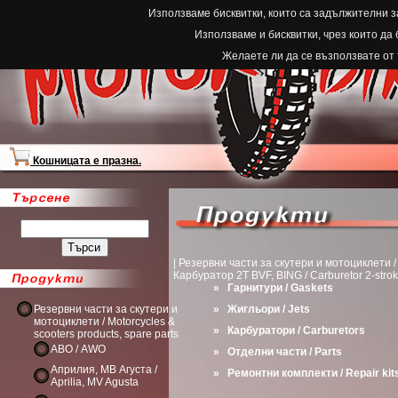
Използваме бисквитки, които са задължителни з
Използваме и бисквитки, чрез които да
Желаете ли да се възползвате от
Кошницата е празна.
| Резервни части за скутери и мотоциклети / M
Карбуратор 2T BVF, BING / Carburetor 2-stro
»
Гарнитури / Gaskets
Резервни части за скутери и
»
Жигльори / Jets
мотоциклети / Motorcycles &
»
Карбуратори / Carburetors
scooters products, spare parts
АВО / AWO
»
Отделни части / Parts
Априлия, МВ Агуста /
»
Ремонтни комплекти / Repair kit
Aprilia, MV Agusta