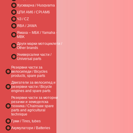
Хускварна / Husqvarna
ЦПИ AM6 / CPI AM6
ЧЗ / CZ
ЯВА / JAWA
Ямаха – МБК / Yamaha -
MBK
Други марки мотоциклети /
Other brands
Универсални части /
Universal parts
Резервни части за
велосипеди / Bicycles
products, spare parts
Двигатели за велосипед и
резервни части / Bicycle
engines and spare parts
Резервни части за моторни
резачки и земеделска
техника / Chainsaw spare
parts and agricultural
technique
Гуми / Tires, tubes
Акумулатори / Batteries