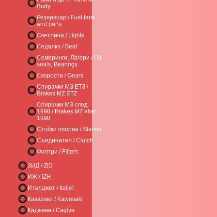
Body
Резервоар / Fuel tank
and parts
Светлини / Lights
Седалка / Seat
Семеринги, Лагери / Oil
seals, Bearings
Скорости / Gears
Спирачки МЗ ЕТЗ /
Brakes MZ ETZ
Спирачки МЗ след
1990 / Brakes MZ after
1990
Стойки опорни / Stands
Съединител / Clutch
Филтри / Filters
ЗИД / ZID
ИЖ / IZH
Италджет / Italjet
Кавазаки / Kawasaki
Каджива / Cagiva