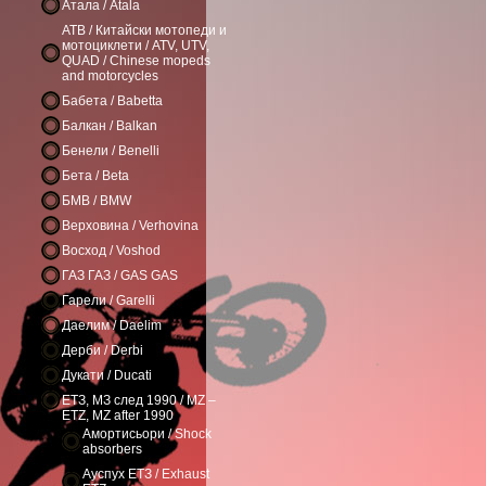
Атала / Atala
АТВ / Китайски мотопеди и
мотоциклети / ATV, UTV,
QUAD / Chinese mopeds
and motorcycles
Бабета / Babetta
Балкан / Balkan
Бенели / Benelli
Бета / Beta
БМВ / BMW
Верховина / Verhovina
Восход / Voshod
ГАЗ ГАЗ / GAS GAS
Гарели / Garelli
Даелим / Daelim
Дерби / Derbi
Дукати / Ducati
ЕТЗ, МЗ след 1990 / MZ –
ETZ, MZ after 1990
Амортисьори / Shock
absorbers
Ауспух ЕТЗ / Exhaust