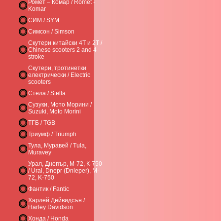
Ромет – Комар / Romet -
Komar
СИМ / SYM
Симсон / Simson
Скутери китайски 4Т и 2Т /
Chinese scooters 2 and 4
stroke
Скутери, тротинетки
електрически / Electric
scooters
Стела / Stella
Сузуки, Мото Морини /
Suzuki, Moto Morini
ТГБ / TGB
Триумф / Triumph
Тула, Муравей / Tula,
Muravey
Урал, Днепър, М-72, К-750
/ Ural, Dnepr (Dnieper), M-
72, K-750
Фантик / Fantic
Харлей Дейвидсън /
Harley Davidson
Хонда / Honda