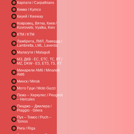
Карпати / Carpathians
Кимко / Kymco
Киуей / Keeway
Ковровец, Вятка, Киев /
Kovrovets, Vyatka, Kiev
КТМ / KTM
Ламбрета, ЛМЛ, Лаверда /
Lambretta, LML, Laverda
Малагути / Malaguti
МЗ, ДКВ - ЕС, ЕТС, ТС, РТ /
MZ, DKW - ES, ETS, TS, RT
Минарели AM6 / Minarelli
AM6
Минск / Minsk
Мото Гуци / Moto Guzzi
Пежо – Херкулес / Peugeot
– Hercules
Пиаджо – Джилера /
Piaggio - Gilera
Пух – Томос / Puch –
Tomos
Рига / Riga