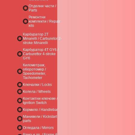
Отделни части /
Parts
Ремонтни
комплекти / Repair
kits
Карбуратор 2T
Minarelli / Carburetor 2-
stroke Minarelli
Карбуратор 4T GY6 /
Carburettor 4-stroke
GY6
Километраж,
оборотомер /
Speedometer,
Tachometer
Ключалки / Locks
Колела / Wheels
Контактни ключове /
Ignition Switch
Кормило / Handlebar
Манивели / Kickstart
parts
Огледала / Mirrors
Рама и др. / Frame &