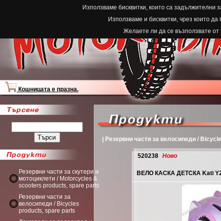
Използваме бисквитки, които са задължителни з
Използваме и бисквитки, чрез които да
Желаете ли да се възползвате от
Кошницата е празна.
| Резервни части за велосипеди / Bicycle
520238
Ново
Резервни части за скутери и
ВЕЛО КАСКА ДЕТСКА Kati Y2
мотоциклети / Motorcycles &
scooters products, spare parts
Резервни части за
велосипеди / Bicycles
products, spare parts