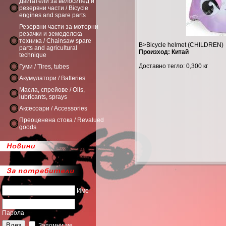
Двигатели за велосипед и
резервни части / Bicycle
engines and spare parts
Резервни части за моторни
резачки и земеделска
техника / Chainsaw spare
B>Bicycle helmet (CHILDREN)
parts and agricultural
Произход: Китай
technique
Доставно тегло: 0,300 кг
Гуми / Tires, tubes
Акумулатори / Batteries
Масла, спрейове / Oils,
lubricants, sprays
Аксесоари / Accessories
Преоценена стока / Revalued
goods
Име
Парола
Запомни ме