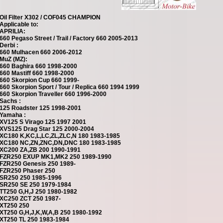
Oil Filter X302 / COF045 CHAMPION
Applicable to:
APRILIA:
660 Pegaso Street / Trail / Factory 660 2005-2013
Derbi :
660 Mulhacen 660 2006-2012
MuZ (MZ):
660 Baghira 660 1998-2000
660 Mastiff 660 1998-2000
660 Skorpion Cup 660 1999-
660 Skorpion Sport / Tour / Replica 660 1994 1999
660 Skorpion Traveller 660 1996-2000
Sachs :
125 Roadster 125 1998-2001
Yamaha :
XV125 S Virago 125 1997 2001
XVS125 Drag Star 125 2000-2004
XC180 K,KC,L,LC,ZL,ZLC,N 180 1983-1985
XC180 NC,ZN,ZNC,DN,DNC 180 1983-1985
XC200 ZA,ZB 200 1990-1991
FZR250 EXUP MK1,MK2 250 1989-1990
FZR250 Genesis 250 1989-
FZR250 Phaser 250
SR250 250 1985-1996
SR250 SE 250 1979-1984
TT250 G,H,J 250 1980-1982
XC250 ZCT 250 1987-
XT250 250
XT250 G,H,J,K,W,A,B 250 1980-1992
XT250 TL 250 1983-1984