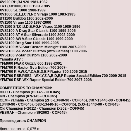
XV920 RH,RJ 920 1981-1982
TR1 (XV1000) 1000 1981-1985
XV1000 SE 1000 1988-1989
XV1000 SE,L,LC,N,NC Virago 1000 1983-1985
BT1100 Bulldog 1100 2002-2006
XV1100 Virago 1100 1997-2000
XV1100 S,T,C,U,D,E,F,G,H Virago 1100 1989-1996
XVS1100 A Drag Star Classic 1100 1999-2005
XVS1100 AT V-Star Silverado 1100 2002-2009
XVS1100 AW V-Star Classic 1100 1999-2009
XVS1100 Drag Star 1100 1999-2005
XVS1100 M V-Star Custom Midnight 1100 2007-2009
XVS1100 V-F V-Star Custom (with Flames) 1100 2006
XVS1100 V-Star Custom 1100 2002-2009
Yamaha ATV :
YFM600 FWAK Grizzly 600 1998-2001
YFM700 R Raptor Gytr Edition 700 2007-
YFM700 R-V,W,X,Y,Z,A,B,D,E,F Raptor 700 2006-2015
YFM700 RSE/RSE2 - W,X,Y,Z,A,B,D,E,F Raptor Special Edition 700 2009-2015
YFM700 RSP-W,X Raptor Special Edition 700 2007-2008
COMPETITORS TO CHAMPION:
HIFLO - Champion (HF145 - COF045)
KN - Champion (KN-145 - COF045)
OEM - Yamaha - Champion (2H0-13440-90 - COF045), (4X7-13440-00 - COF045),
13440-90 - COF045), (583-13440-10 - COF045), (5JX-13440-00 - COF045)
Old Champion (<2011) - Champion (X302 - COF045)
VESRAH - Champion (SF2003 - COF045)
Производител: CHAMPION
Доставно тегло: 0,075 кг