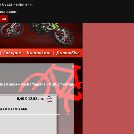
а бъдат изключени.
гистрация.
е ми
rts | Ямаха – МБК / Yamaha - MBK | Филтри
6,40 € 12,52 лв.
/ АТВ / МЗ 660