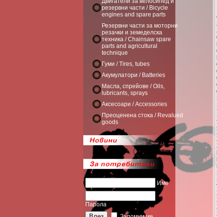
Двигатели за велосипед и
резервни части / Bicycle
engines and spare parts
Резервни части за моторни
резачки и земеделска
техника / Chainsaw spare
parts and agricultural
technique
Гуми / Tires, tubes
Акумулатори / Batteries
Масла, спрейове / Oils,
lubricants, sprays
Аксесоари / Accessories
Преоценена стока / Revalued
goods
Име
Парола
Запомни ме