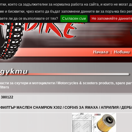
тки, които са задължителни за нормална работа на сайта, и които не могат д
е и бисквитки, чрез които да бъдат запомнени данните ви за поръчка без ре
ете ли да се възползвате от тях?
Съгласен съм
Не запомняйте даннит
части за скутери и мотоциклети / Motorcycles & scooters products, spare pa
ilters
380122
ФИЛТЪР МАСЛЕН CHAMPION X302 / COF045 ЗА ЯМАХА / АПРИЛИЯ / ДЕРБИ 