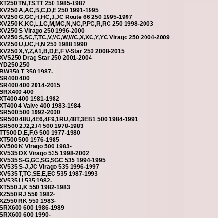
XT250 TN,TS,TT 250 1985-1987
XV250 A,AC,B,C,D,E 250 1991-1995
XV250 G,GC,H,HC,J,JC Route 66 250 1995-1997
XV250 K,KC,L,LC,M,MC,N,NC,P,PC,R,RC 250 1998-2003
XV250 S Virago 250 1996-2000
XV250 S,SC,T,TC,V,VC,W,WC,X,XC,Y,YC Virago 250 2004-2009
XV250 U,UC,H,N 250 1988 1990
XV250 X,Y,Z,A1,B,D,E,F V-Star 250 2008-2015
XVS250 Drag Star 250 2001-2004
YD250 250
BW350 T 350 1987-
SR400 400
SR400 400 2014-2015
SRX400 400
XT400 400 1981-1982
XT400 4 Valve 400 1983-1984
SR500 500 1992-2000
SR500 48U,4E6,4F9,1RU,48T,3EB1 500 1984-1991
SR500 2J2,2J4 500 1978-1983
TT500 D,E,F,G 500 1977-1980
XT500 500 1976-1985
XV500 K Virago 500 1983-
XV535 DX Virago 535 1998-2002
XV535 S-G,GC,SG,SGC 535 1994-1995
XV535 S-J,JC Virago 535 1996-1997
XV535 T,TC,SE,E,EC 535 1987-1993
XV535 U 535 1982-
XT550 J,K 550 1982-1983
XZ550 RJ 550 1982-
XZ550 RK 550 1983-
SRX600 600 1986-1989
SRX600 600 1990-