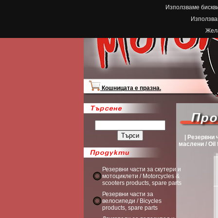
Използваме бискви
Използвам
Жела
Кошницата е празна.
| Резервни 
маслени / Oil f
Резервни части за скутери и
мотоциклети / Motorcycles &
scooters products, spare parts
Резервни части за
велосипеди / Bicycles
products, spare parts