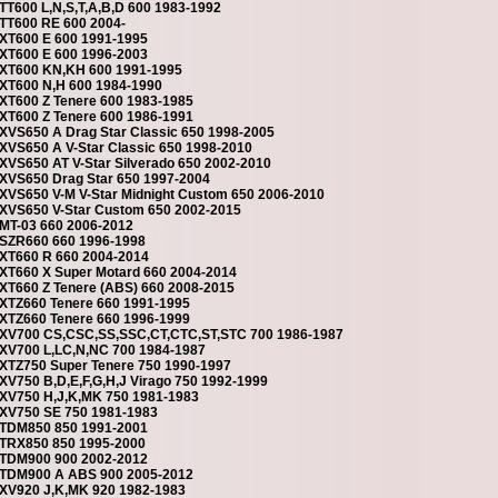
TT600 L,N,S,T,A,B,D 600 1983-1992
TT600 RE 600 2004-
XT600 E 600 1991-1995
XT600 E 600 1996-2003
XT600 KN,KH 600 1991-1995
XT600 N,H 600 1984-1990
XT600 Z Tenere 600 1983-1985
XT600 Z Tenere 600 1986-1991
XVS650 A Drag Star Classic 650 1998-2005
XVS650 A V-Star Classic 650 1998-2010
XVS650 AT V-Star Silverado 650 2002-2010
XVS650 Drag Star 650 1997-2004
XVS650 V-M V-Star Midnight Custom 650 2006-2010
XVS650 V-Star Custom 650 2002-2015
MT-03 660 2006-2012
SZR660 660 1996-1998
XT660 R 660 2004-2014
XT660 X Super Motard 660 2004-2014
XT660 Z Tenere (ABS) 660 2008-2015
XTZ660 Tenere 660 1991-1995
XTZ660 Tenere 660 1996-1999
XV700 CS,CSC,SS,SSC,CT,CTC,ST,STC 700 1986-1987
XV700 L,LC,N,NC 700 1984-1987
XTZ750 Super Tenere 750 1990-1997
XV750 B,D,E,F,G,H,J Virago 750 1992-1999
XV750 H,J,K,MK 750 1981-1983
XV750 SE 750 1981-1983
TDM850 850 1991-2001
TRX850 850 1995-2000
TDM900 900 2002-2012
TDM900 A ABS 900 2005-2012
XV920 J,K,MK 920 1982-1983