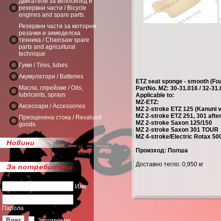
Двигатели за велосипед и
резервни части / Bicycle
engines and spare parts
Резервни части за моторни
резачки и земеделска
техника / Chainsaw spare
parts and agricultural
technique
Гуми / Tires, tubes
Акумулатори / Batteries
ETZ seat sponge - smooth (Foa
Масла, спрейове / Oils,
PartNo. MZ: 30-31.016 / 32-31
lubricants, sprays
Applicable to:
MZ-ETZ:
Аксесоари / Accessories
MZ 2-stroke ETZ 125 (Kanuni v
MZ 2-stroke ETZ 251, 301 afte
Преоценена стока / Revalued
MZ 2-stroke Saxon 125/150
goods
MZ 2-stroke Saxon 301 TOUR
MZ 4-stroke/Electric Rotax 50
Произход: Полша
Доставно тегло: 0,950 кг
Име
Парола
Запомни ме