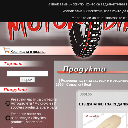
Използваме бисквитки, които са задължителни з
Използваме и бисквитки, чрез които да
Желаете ли да се възползвате от
Кошницата е празна.
| Резервни части за скутери и мотоциклети
1990 | Седалка / Seat
300106
Резервни части за скутери и
мотоциклети / Motorcycles &
ЕТЗ ДУНАПРЕН ЗА СЕДАЛКА 301
scooters products, spare parts
Резервни части за
велосипеди / Bicycles
products, spare parts